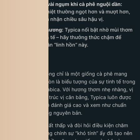
Thử thêm một vài ngụm khi cà phê nguội dần:
Typica khi hạ nhiệt thường ngọt hơn và mượt hơn,
lý tưởng để cảm nhận chiều sâu hậu vị.
Tập trung vào hương:
Typica nổi bật nhờ mùi thơm
thanh, nhẹ, tinh tế – hãy thưởng thức chậm để
không bỏ lỡ phần “linh hồn” này.
Kết luận
Cà phê Typica không chỉ là một giống cà phê mang
giá trị lịch sử mà còn là biểu tượng của sự tinh tế trong
thế giới cà phê Arabica. Với hương thơm nhẹ nhàng, vị
ngọt thanh và cấu trúc vị cân bằng, Typica luôn được
giới thưởng cà phê đánh giá cao và xem như chuẩn
mực của chất lượng nguyên bản.
Dù sở hữu năng suất thấp và đòi hỏi điều kiện chăm
sóc khắt khe, nhưng chính sự “khó tính” ấy đã tạo nên