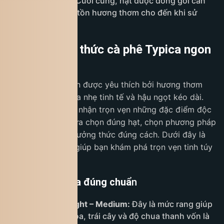
nhẹ đặc trưng. Cuối cùng, hạt được đóng gói cẩn
thận nhằm bảo tồn hương thơm cho đến khi sử
dụng.
Cách thưởng thức cà phê Typica ngon
nhất
Cà phê Typica luôn được yêu thích bởi hương thơm
thanh khiết, vị chua nhẹ tinh tế và hậu ngọt kéo dài.
Tuy nhiên, để cảm nhận trọn vẹn những đặc điểm độc
đáo đó, bạn cần lựa chọn đúng hạt, chọn phương pháp
pha phù hợp và thưởng thức đúng cách. Dưới đây là
hướng dẫn tối ưu giúp bạn khám phá trọn vẹn tinh túy
của Typica.
Chọn hạt Typica đúng chuẩ
n
Ưu tiên rang Light – Medium:
Đây là mức rang giúp
giữ lại hương hoa, trái cây và độ chua thanh vốn là