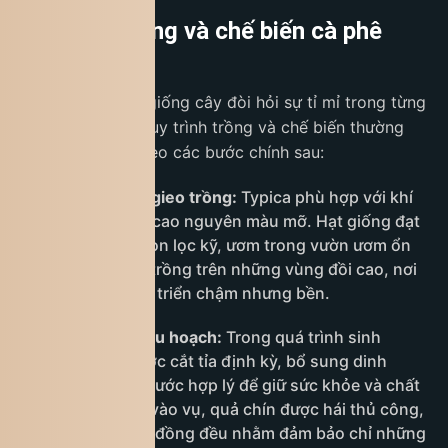
Quy trình trồng và chế biến cà phê
Typica
Cà phê Typica là giống cây đòi hỏi sự tỉ mỉ trong từng
khâu chăm sóc. Quy trình trồng và chế biến thường
được thực hiện theo các bước chính sau:
Chọn giống và gieo trồng:
Typica phù hợp với khí
hậu mát và đất cao nguyên màu mỡ. Hạt giống đạt
chuẩn được chọn lọc kỹ, ươm trong vườn ươm ổn
định rồi đưa ra trồng trên những vùng đồi cao, nơi
cây có thể phát triển chậm nhưng bền.
Chăm sóc và thu hoạch:
Trong quá trình sinh
trưởng, cây được cắt tỉa định kỳ, bổ sung dinh
dưỡng và tưới nước hợp lý để giữ sức khỏe và chất
lượng quả. Khi vào vụ, quả chín được hái thủ công,
lựa từng trái đỏ đồng đều nhằm đảm bảo chỉ những