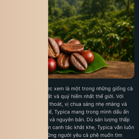
Cà phê Typica
được xem là một trong những giống cà
phê Arabica cổ nhất và quý hiếm nhất thế giới. Với
hương thơm thanh thoát, vị chua sáng nhẹ nhàng và
hậu ngọt sâu tinh tế, Typica mang trong mình dấu ấn
của sự thuần khiết và nguyên bản. Dù sản lượng thấp
và đòi hỏi điều kiện canh tác khắt khe, Typica vẫn luôn
là lựa chọn của những người yêu cà phê muốn tìm