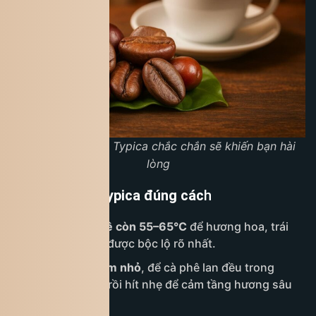
Hương vị cà phê Typica chắc chắn sẽ khiến bạn hài
lòng
Thưởng thức Typica đúng các
h
Uống khi cà phê còn 55–65°C
để hương hoa, trái
cây và độ ngọt được bộc lộ rõ nhất.
Nhấp từng ngụm nhỏ
, để cà phê lan đều trong
khoang miệng, rồi hít nhẹ để cảm tầng hương sâu
hơn.