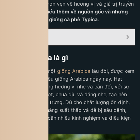
kiếm trải nghiệm trọn vẹn về hương vị và giá trị truyền
thống.
Cùng tìm hiểu thêm về nguồn gốc và những
nét đặc trưng của giống cà phê Typica.
Mục Lục:
Cà phê Typica là gì
Cà phê Typica
là một
giống Arabica
lâu đời, được xem
là “tổ tiên” của nhiều giống Arabica ngày nay. Hạt
Typica thường mang hương vị nhẹ và cân đối, với sự
kết hợp giữa vị ngọt, chua dịu và đắng nhẹ, tạo nên
hậu vị kéo dài đặc trưng. Dù cho chất lượng ổn định,
cây Typica lại có năng suất thấp và dễ bị sâu bệnh,
nên việc canh tác cần nhiều kinh nghiệm và điều kiện
chăm sóc phù hợp.