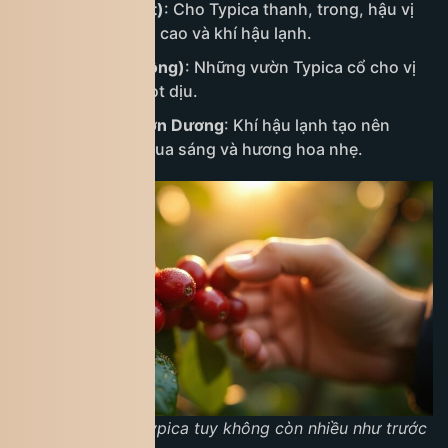
Cầu Đất (Đà Lạt)
: Cho Typica thanh, trong, hậu vị
ngọt dài nhờ độ cao và khí hậu lạnh.
Di Linh (Lâm Đồng)
: Những vườn Typica cổ cho vị
mềm mại và ngọt dịu.
Lạc Dương – Đơn Dương
: Khí hậu lạnh tạo nên
Typica có độ chua sáng và hương hoa nhẹ.
Diện tích trồng Typica tuy không còn nhiều như trước