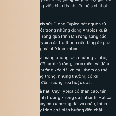
trò quan trọng trong việc hình thành nên hệ sinh thái
cà phê hiện đại.
Nguồn gốc và lịch sử
: Giống Typica bắt nguồn từ
Ethiopia và là một trong những dòng Arabica xuất
hiện sớm nhất. Trong quá trình lan rộng sang các
châu lục khác, Typica đã trở thành nền tảng để phát
triển nhiều giống cà phê khác nhau.
Hương vị
: Typica mang phong cách hương vị nhẹ,
dễ tiếp cận, với độ ngọt rõ ràng, chua mềm và đắng
rất nhẹ. Hậu vị thường kéo dài và mùi thơm có thể
thay đổi tùy vùng trồng, nhưng thường có xu
hướng gợi nhắc đến hương hoa hoặc quả.
Đặc điểm cây và hạt
: Cây Typica có thân cao, tán
gọn và tốc độ sinh trưởng không quá nhanh. Hạt cà
phê của giống này có xu hướng dài và chắc, thích
hợp cho các quy trình chế biến hướng đến chất
lượng ổn định.