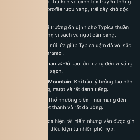
Yemen
: Khí hậu khô hạn và canh tác truyền thống
giúp Typica có profile rượu vang, trái cây khô độc
đáo.
El Salvador
: Môi trường ổn định cho Typica thuần
chủng, tạo hương vị sạch và ngọt cân bằng.
Guatemala
: Đất núi lửa giúp Typica đậm đà với sắc
thái cacao và caramel.
Costa Rica / Panama
: Độ cao lớn mang đến vị sáng,
tinh tế và hậu vị sạch.
Jamaica – Blue Mountain
: Khí hậu lý tưởng tạo nên
Typica cân bằng, mượt và rất danh tiếng.
Hawaii (Kona)
: Thổ nhưỡng biển – núi mang đến
Typica nhẹ, ngọt thanh và rất dễ uống.
Tại Việt Nam, Typica hiện rất hiếm nhưng vẫn được gìn
giữ tại vài vùng có điều kiện tự nhiên phù hợp: