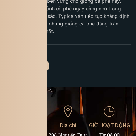
giá trị độc đáo và bền vững cho giống cà phê này.
Trong bối cảnh ngành cà phê ngày càng chú trọng
chất lượng và bản sắc, Typica vẫn tiếp tục khẳng định
vị thế là một trong những giống cà phê đáng trân
trọng và gìn giữ nhất.
Liên hệ
Địa chỉ
GIỜ HOẠT ĐỘNG
1900 588 878
208 Nguyễn Duy,
Từ 08.00