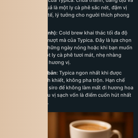
bằng đặc trưng của Typica: chua thanh, đắng dịu và
ngọt mịn. Kết quả là một ly cà phê sắc nét, đậm vị
nhưng vẫn tinh tế, lý tưởng cho người thích phong
cách hiện đại.
Cold Brew (ủ lạnh):
Cold brew khai thác tối đa độ
ngọt dịu và sự mượt mà của Typica. Đây là lựa chọn
hoàn hảo cho những ngày nóng hoặc khi bạn muốn
thưởng thức một ly cà phê tươi mát, nhẹ nhàng
nhưng vẫn giàu hương vị.
Giữ sự nguyên bản:
Typica ngon nhất khi được
thưởng thức tinh khiết, không pha trộn. Hạn chế
đường, sữa hay siro để không làm mất đi hương hoa
thanh tao và hậu vị sạch vốn là điểm cuốn hút nhất
của loại hạt này.