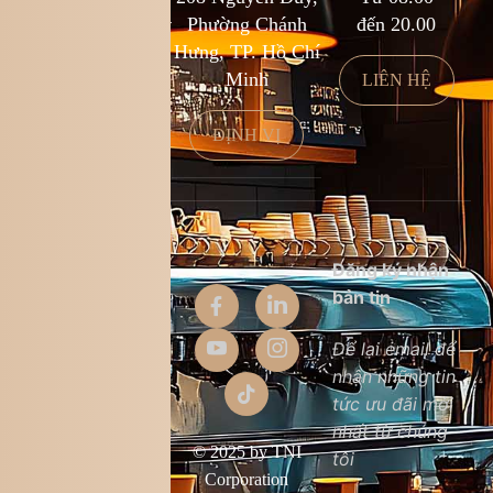
cs@kingcoffee.com
Phường Chánh
đến 20.00
Hưng, TP. Hồ Chí
Minh
LIÊN HỆ
LIÊN HỆ
ĐỊNH VỊ
Thông tin
Đăng ký nhận
công ty
bản tin
Giới thiệu
Để lại email để
nhận những tin
Liên hệ
tức ưu đãi mới
Chất lượng sản
nhất từ chúng
phẩm
© 2025 by TNI
tôi
Điều khoản &
Corporation
điều kiện