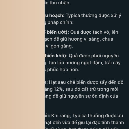
hạt tốt nhất được thu nhận.
Chế biến sau thu hoạch:
Typica thường được xử lý
theo hai phương pháp chính:
Washed (chế biến ướt):
Quả được tách vỏ, lên
men rồi rửa sạch để giữ hương vị sáng, chua
thanh và hậu vị gọn gàng.
Natural (chế biến khô):
Quả được phơi nguyên
trái dưới nắng, tạo lớp hương ngọt đậm, trái cây
rõ và cấu trúc phức hợp hơn.
Sấy và bảo quản:
Hạt sau chế biến được sấy đến độ
ẩm ổn định khoảng 12%, sau đó cất trữ trong môi
trường khô thoáng để giữ nguyên sự ổn định của
hương và vị.
Rang và đóng gói:
Khi rang, Typica thường được ưu
tiên mức rang nhạt đến vừa để giữ lại đặc tính thanh