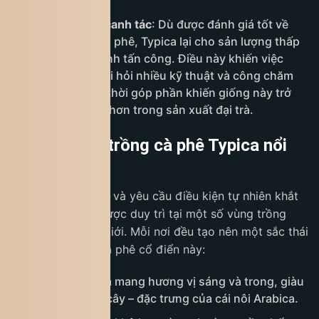
Chất lượng và canh tác
: Dù được đánh giá tốt về
chất lượng ly cà phê, Typica lại cho sản lượng thấp
và dễ bị sâu bệnh tấn công. Điều này khiến việc
trồng Typica đòi hỏi nhiều kỹ thuật và công chăm
sóc hơn, đồng thời góp phần khiến giống này trở
nên ít phổ biến hơn trong sản xuất đại trà.
Những vùng trồng cà phê Typica nổi
tiếng
Dù năng suất thấp và yêu cầu điều kiện tự nhiên khắt
khe,
Typica
vẫn được duy trì tại một số vùng trồng
đặc biệt trên thế giới. Mỗi nơi đều tạo nên một sắc thái
riêng cho giống cà phê cổ điển này:
Ethiopia
: Typica mang hương vị sáng và trong, giàu
nốt hoa và trái cây – đặc trưng của cái nôi Arabica.