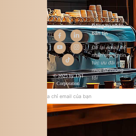
Thông tin
Đăng ký nhận
công ty
bản tin
Giới thiệu
Để lại email để
nhận những tin
Liên hệ
tức ưu đãi mới
Chất lượng sản
nhất từ chúng
phẩm
© 2025 by TNI
tôi
Điều khoản &
Corporation
điều kiện
Đăng ký