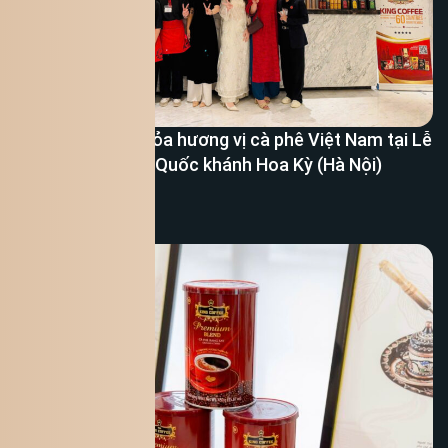
King Coffee lan tỏa hương vị cà phê Việt Nam tại Lễ
kỷ niệm 250 năm Quốc khánh Hoa Kỳ (Hà Nội)
Xem thêm