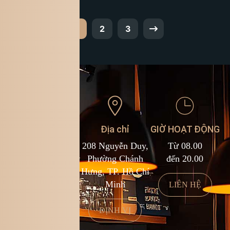
1
2
3
Liên hệ
Địa chỉ
GIỜ HOẠT ĐỘNG
1900 588 878
208 Nguyễn Duy,
Từ 08.00
cs@kingcoffee.com
Phường Chánh
đến 20.00
Hưng, TP. Hồ Chí
Minh
LIÊN HỆ
LIÊN HỆ
ĐỊNH VỊ