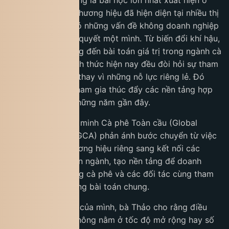
Bài học thứ ba, cũng là bài học lớn nhất xuất hiện ở
giai đoạn sau khi thương hiệu đã hiện diện tại nhiều thị
trường quốc tế. Có những vấn đề không doanh nghiệp
nào có thể tự giải quyết một mình. Từ biến đổi khí hậu,
phát triển bền vững đến bài toán giá trị trong ngành cà
phê, phần lớn thách thức hiện nay đều đòi hỏi sự tham
gia của nhiều bên thay vì những nỗ lực riêng lẻ. Đó
cũng là lý do bà tham gia thúc đẩy các nền tảng hợp
tác ngành trong những năm gần đây.
Sự ra đời của Liên minh Cà phê Toàn cầu (Global
Coffee Alliance – GCA) phản ánh bước chuyển từ việc
phát triển một thương hiệu riêng sang kết nối các
nguồn lực cho toàn ngành, tạo nền tảng để doanh
nghiệp, người trồng cà phê và các đối tác cùng tham
gia giải quyết những bài toán chung.
Nhìn lại hành trình của mình, bà Thảo cho rằng điều
quan trọng nhất không nằm ở tốc độ mở rộng hay số