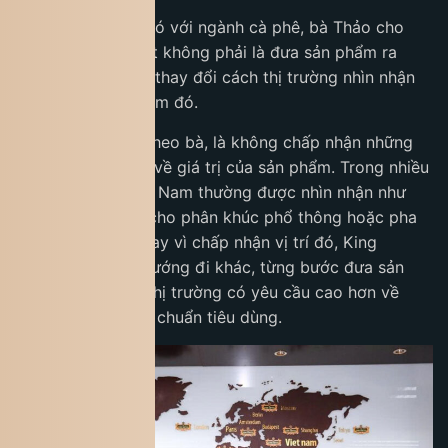
Gần 30 năm gắn bó với ngành cà phê, bà Thảo cho
rằng điều khó nhất không phải là đưa sản phẩm ra
nước ngoài, mà là thay đổi cách thị trường nhìn nhận
giá trị của sản phẩm đó.
Bài học đầu tiên, theo bà, là không chấp nhận những
định nghĩa có sẵn về giá trị của sản phẩm. Trong nhiều
năm, Robusta Việt Nam thường được nhìn nhận như
nguyên liệu dành cho phân khúc phổ thông hoặc pha
trộn. Tuy nhiên, thay vì chấp nhận vị trí đó, King
Coffee lựa chọn hướng đi khác, từng bước đưa sản
phẩm vào những thị trường có yêu cầu cao hơn về
chất lượng và tiêu chuẩn tiêu dùng.