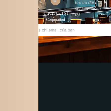
tức ưu đãi mới
Chất lượng sản
nhất từ chúng
phẩm
© 2025 by TNI
tôi
Điều khoản &
Corporation
điều kiện
Đăng ký