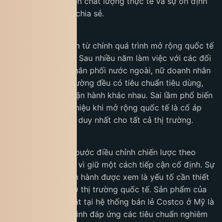
quyết định dựa trên chất lượng thực tế và sự ổn định
trong dài hạn”, bà chia sẻ.
Bài học thứ hai đến từ chính quá trình mở rộng quốc tế
của doanh nghiệp. Sau nhiều năm làm việc với các đối
tác và hệ thống phân phối nước ngoài, nữ doanh nhân
cho biết mỗi thị trường đều có tiêu chuẩn tiêu dùng,
văn hóa và cách vận hành khác nhau. Sai lầm phổ biến
của nhiều thương hiệu khi mở rộng quốc tế là cố áp
dụng một mô hình duy nhất cho tất cả thị trường.
King Coffee từng bước điều chỉnh chiến lược theo
từng khu vực thay vì giữ một cách tiếp cận cố định. Sự
linh hoạt trong vận hành được xem là yếu tố cần thiết
để tồn tại lâu dài ở thị trường quốc tế. Sản phẩm của
King Coffee có mặt tại hệ thống bán lẻ Costco ở Mỹ là
kết quả của quá trình đáp ứng các tiêu chuẩn nghiêm