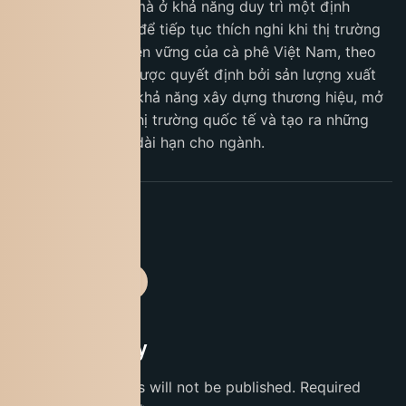
lượng thị trường, mà ở khả năng duy trì một định
hướng đủ dài hạn để tiếp tục thích nghi khi thị trường
thay đổi. Giá trị bền vững của cà phê Việt Nam, theo
bà, sẽ không chỉ được quyết định bởi sản lượng xuất
khẩu, mà còn bởi khả năng xây dựng thương hiệu, mở
rộng vai trò trên thị trường quốc tế và tạo ra những
nền tảng hợp tác dài hạn cho ngành.
TAGS:
News
Leave a Reply
Your email address will not be published.
Required