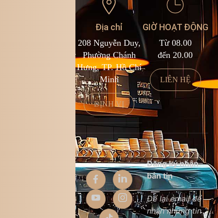
Liên hệ
Địa chỉ
GIỜ HOẠT ĐỘNG
1900 588 878
208 Nguyễn Duy,
Từ 08.00
cs@kingcoffee.com
Phường Chánh
đến 20.00
Hưng, TP. Hồ Chí
Minh
LIÊN HỆ
LIÊN HỆ
ĐỊNH VỊ
Thông tin
Đăng ký nhận
công ty
bản tin
Giới thiệu
Để lại email để
nhận những tin
Liên hệ