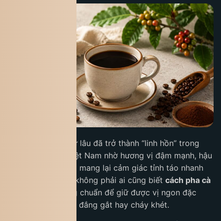
Cà phê Robusta từ lâu đã trở thành “linh hồn” trong
văn hóa cà phê Việt Nam nhờ hương vị đậm mạnh, hậu
vị sâu và khả năng mang lại cảm giác tỉnh táo nhanh
chóng. Tuy nhiên, không phải ai cũng biết
cách pha cà
phê Robusta
đúng chuẩn để giữ được vị ngon đặc
trưng mà không bị đắng gắt hay cháy khét.