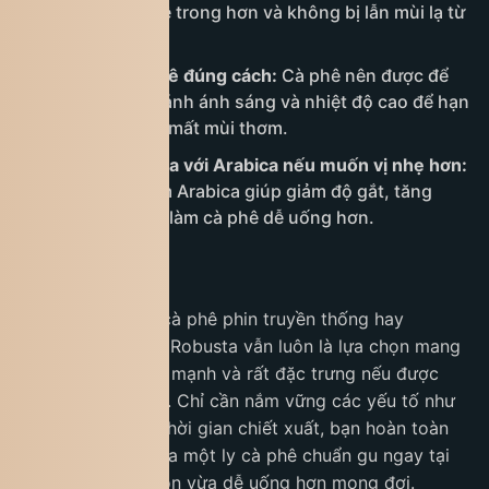
hương vị cà phê trong hơn và không bị lẫn mùi lạ từ
nguồn nước.
Bảo quản cà phê đúng cách:
Cà phê nên được để
trong hũ kín, tránh ánh sáng và nhiệt độ cao để hạn
chế oxy hóa và mất mùi thơm.
Kết hợp Robusta với Arabica nếu muốn vị nhẹ hơn:
Việc blend thêm Arabica giúp giảm độ gắt, tăng
hương thơm và làm cà phê dễ uống hơn.
Kết luận
Dù bạn yêu thích cà phê phin truyền thống hay
espresso hiện đại, Robusta vẫn luôn là lựa chọn mang
đến hương vị đậm mạnh và rất đặc trưng nếu được
pha đúng kỹ thuật. Chỉ cần nắm vững các yếu tố như
tỷ lệ, nhiệt độ và thời gian chiết xuất, bạn hoàn toàn
có thể tự tay tạo ra một ly cà phê chuẩn gu ngay tại
nhà, vừa thơm ngon vừa dễ uống hơn mong đợi.