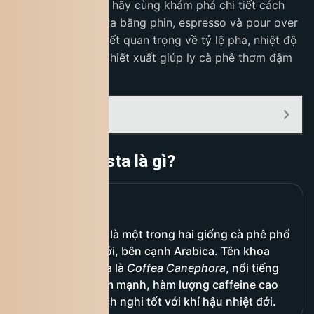
Trong bài viết này, hãy cùng khám phá chi tiết cách
pha cà phê Robusta bằng phin, espresso và pour over
cùng những bí quyết quan trọng về tỷ lệ pha, nhiệt độ
nước và kỹ thuật chiết xuất giúp ly cà phê thơm đậm
như ngoài quán.
Mục Lục:
Cà phê Robusta là gì?
Cà phê Robusta
là một trong hai giống cà phê phổ
biến nhất thế giới, bên cạnh Arabica. Tên khoa
học của Robusta là
Coffea Canephora
, nổi tiếng
với hương vị đậm mạnh, hàm lượng caffeine cao
và khả năng thích nghi tốt với khí hậu nhiệt đới.