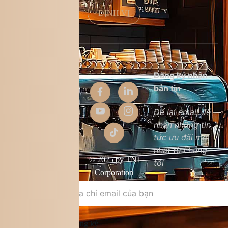
ĐỊNH VỊ
Thông tin
Đăng ký nhận
công ty
bản tin
Giới thiệu
Để lại email để
nhận những tin
Liên hệ
tức ưu đãi mới
Chất lượng sản
nhất từ chúng
phẩm
© 2025 by TNI
tôi
Điều khoản &
Corporation
điều kiện
Đăng ký