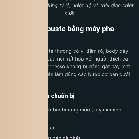
nhưng cần chú ý đúng tỷ lệ, nhiệt độ và thời gian chiết
xuất
Cách pha Robusta bằng máy pha
espresso
Espresso từ Robusta thường có vị đậm rõ, body dày
và crema khá nổi bật, nên rất hợp với người thích cà
phê mạnh. Để ly espresso không bị đắng gắt hay mất
cân bằng vị, bạn cần làm đúng các bước cơ bản dưới
đây.
Nguyên liệu cần chuẩn bị
16–20g cà phê Robusta rang mộc (xay mịn cho
espresso)
Máy pha espresso
Tamper (dụng cụ nén cà phê)