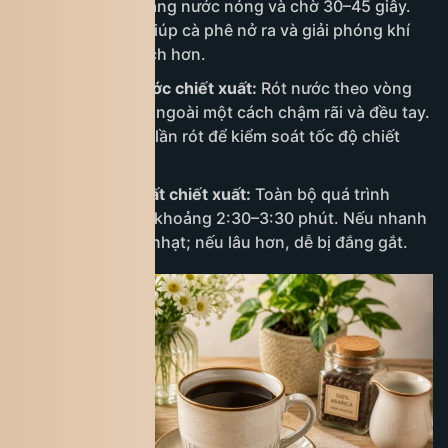
lượng cà phê bằng nước nóng và chờ 30–45 giây.
Giai đoạn này giúp cà phê nở ra và giải phóng khí
CO₂, giúp vị sạch hơn.
Bước 4: Rót nước chiết xuất:
Rót nước theo vòng
tròn từ trong ra ngoài một cách chậm rãi và đều tay.
Chia thành 2–3 lần rót để kiểm soát tốc độ chiết
xuất tốt hơn.
Bước 5: Hoàn tất chiết xuất:
Toàn bộ quá trình
thường kéo dài khoảng 2:30–3:30 phút. Nếu nhanh
hơn, cà phê sẽ nhạt; nếu lâu hơn, dễ bị đắng gắt.