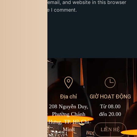
Save my name, email, and website in this browser
for the next time I comment.
Liên hệ
Địa chỉ
GIỜ HOẠT ĐỘNG
1900 588 878
208 Nguyễn Duy,
Từ 08.00
cs@kingcoffee.com
Phường Chánh
đến 20.00
Hưng, TP. Hồ Chí
Minh
LIÊN HỆ
LIÊN HỆ