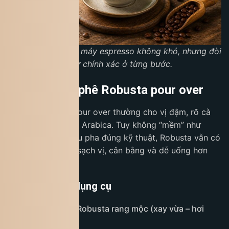
Pha Robusta bằng máy espresso không khó, nhưng đòi
hỏi sự chính xác ở từng bước.
Cách pha cà phê Robusta pour over
Robusta khi pha pour over thường cho vị đậm, rõ cà
phê và ít chua hơn Arabica. Tuy không “mềm” như
Arabica, nhưng nếu pha đúng kỹ thuật, Robusta vẫn có
thể cho ly cà phê sạch vị, cân bằng và dễ uống hơn
nhiều.
Nguyên liệu & dụng cụ
15–20g cà phê Robusta rang mộc (xay vừa – hơi
thô)