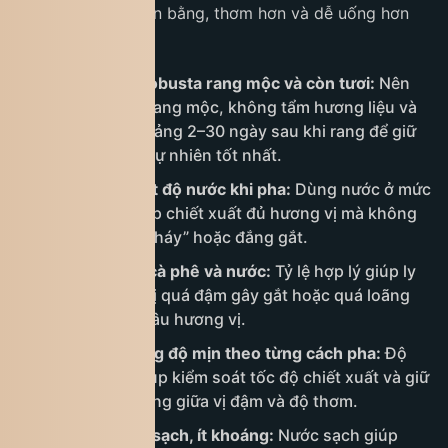
thì ly cà phê sẽ cân bằng, thơm hơn và dễ uống hơn
rất nhiều.
Chọn cà phê Robusta rang mộc và còn tươi:
Nên
ưu tiên cà phê rang mộc, không tẩm hương liệu và
dùng trong khoảng 2–30 ngày sau khi rang để giữ
được hương vị tự nhiên tốt nhất.
Kiểm soát nhiệt độ nước khi pha:
Dùng nước ở mức
90–96°C sẽ giúp chiết xuất đủ hương vị mà không
làm cà phê bị “cháy” hoặc đắng gắt.
Giữ đúng tỷ lệ cà phê và nước:
Tỷ lệ hợp lý giúp ly
cà phê không bị quá đậm gây gắt hoặc quá loãng
làm mất đi độ sâu hương vị.
Xay cà phê đúng độ mịn theo từng cách pha:
Độ
xay phù hợp giúp kiểm soát tốc độ chiết xuất và giữ
được sự cân bằng giữa vị đậm và độ thơm.
Dùng nước lọc sạch, ít khoáng:
Nước sạch giúp