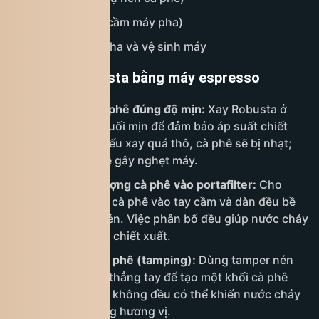
Portafilter (tay cầm máy pha)
Nước sạch để pha và vệ sinh máy
Cách pha Robusta bằng máy espresso
Bước 1: Xay cà phê đúng độ mịn:
Xay Robusta ở
mức mịn như muối mịn để đảm bảo áp suất chiết
xuất ổn định. Nếu xay quá thô, cà phê sẽ bị nhạt;
nếu quá mịn, dễ gây nghẹt máy.
Bước 2: Định lượng cà phê vào portafilter:
Cho
khoảng 16–20g cà phê vào tay cầm và dàn đều bề
mặt trước khi nén. Việc phân bố đều giúp nước chảy
ổn định hơn khi chiết xuất.
Bước 3: Nén cà phê (tamping):
Dùng tamper nén
lực vừa phải và thẳng tay để tạo một khối cà phê
chắc chắn. Nén không đều có thể khiến nước chảy
lệch và làm hỏng hương vị.