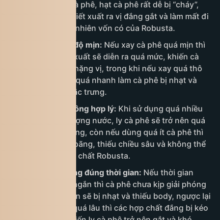
100°C để pha cà phê, hạt cà phê rất dễ bị “cháy”,
dẫn đến việc chiết xuất ra vị đắng gắt và làm mất đi
hương thơm tự nhiên vốn có của Robusta.
Xay cà phê sai độ mịn:
Nếu xay cà phê quá mịn thì
quá trình chiết xuất sẽ diễn ra quá mức, khiến cà
phê bị đắng và nặng vị, trong khi nếu xay quá thô
thì nước đi qua quá nhanh làm cà phê bị nhạt và
thiếu độ đậm đặc trưng.
Tỷ lệ cà phê không hợp lý:
Khi sử dụng quá nhiều
cà phê so với lượng nước, ly cà phê sẽ trở nên quá
nặng và khó uống, còn nếu dùng quá ít cà phê thì
hương vị sẽ bị loãng, thiếu chiều sâu và không thể
hiện được đúng chất Robusta.
Chiết xuất không đúng thời gian:
Nếu thời gian
chiết xuất quá ngắn thì cà phê chưa kịp giải phóng
hết hương vị nên sẽ bị nhạt và thiếu body, ngược lại
nếu chiết xuất quá lâu thì các hợp chất đắng bị kéo
ra quá nhiều khiến ly cà phê trở nên gắt và khó