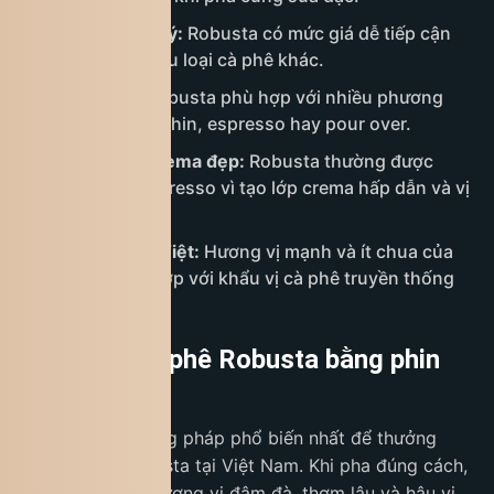
Giá thành hợp lý:
Robusta có mức giá dễ tiếp cận
hơn so với nhiều loại cà phê khác.
Dễ pha chế:
Robusta phù hợp với nhiều phương
pháp pha như phin, espresso hay pour over.
Body dày và crema đẹp:
Robusta thường được
dùng trong espresso vì tạo lớp crema hấp dẫn và vị
đậm hơn.
Hợp gu người Việt:
Hương vị mạnh và ít chua của
Robusta phù hợp với khẩu vị cà phê truyền thống
Việt Nam.
Cách pha cà phê Robusta bằng phin
truyền thống
Pha phin là phương pháp phổ biến nhất để thưởng
thức cà phê Robusta tại Việt Nam. Khi pha đúng cách,
Robusta sẽ cho hương vị đậm đà, thơm lâu và hậu vị