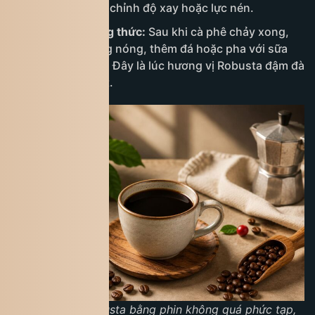
chậm, cần điều chỉnh độ xay hoặc lực nén.
Bước 6: Thưởng thức:
Sau khi cà phê chảy xong,
bạn có thể uống nóng, thêm đá hoặc pha với sữa
đặc tùy khẩu vị. Đây là lúc hương vị Robusta đậm đà
thể hiện rõ nhất.
Pha cà phê Robusta bằng phin không quá phức tạp,