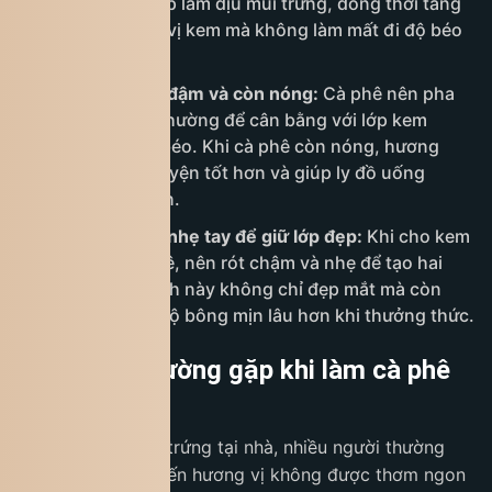
giọt vani sẽ giúp làm dịu mùi trứng, đồng thời tăng
độ hài hòa cho vị kem mà không làm mất đi độ béo
đặc trưng.
Ưu tiên cà phê đậm và còn nóng:
Cà phê nên pha
đậm hơn bình thường để cân bằng với lớp kem
trứng vốn khá béo. Khi cà phê còn nóng, hương
thơm sẽ hòa quyện tốt hơn và giúp ly đồ uống
“đúng chất” hơn.
Rót kem trứng nhẹ tay để giữ lớp đẹp:
Khi cho kem
trứng lên cà phê, nên rót chậm và nhẹ để tạo hai
tầng rõ rệt. Cách này không chỉ đẹp mắt mà còn
giúp giữ được độ bông mịn lâu hơn khi thưởng thức.
Những lỗi thường gặp khi làm cà phê
trứng
Khi tự làm cà phê trứng tại nhà, nhiều người thường
gặp một số lỗi khiến hương vị không được thơm ngon