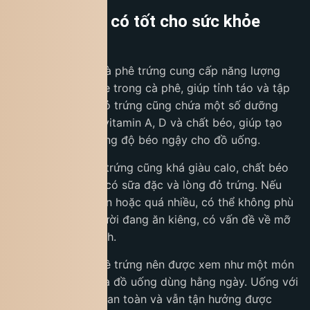
Cà phê trứng có tốt cho sức khỏe
không?
Về mặt tích cực, cà phê trứng cung cấp năng lượng
nhanh nhờ caffeine trong cà phê, giúp tỉnh táo và tập
trung hơn. Lòng đỏ trứng cũng chứa một số dưỡng
chất như protein, vitamin A, D và chất béo, giúp tạo
cảm giác no và tăng độ béo ngậy cho đồ uống.
Tuy nhiên, cà phê trứng cũng khá giàu calo, chất béo
và cholesterol do có sữa đặc và lòng đỏ trứng. Nếu
uống thường xuyên hoặc quá nhiều, có thể không phù
hợp với những người đang ăn kiêng, có vấn đề về mỡ
máu hoặc tim mạch.
Nhìn chung, cà phê trứng nên được xem như một món
thưởng thức hơn là đồ uống dùng hằng ngày. Uống với
lượng vừa phải sẽ an toàn và vẫn tận hưởng được