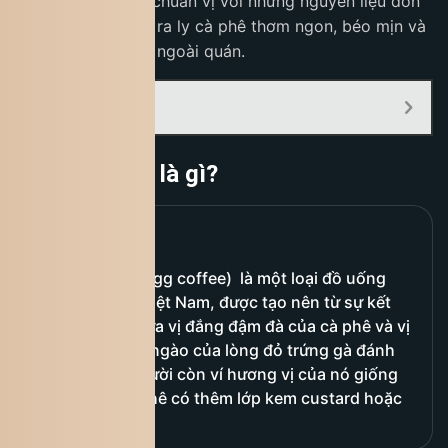
pha cà phê trứng
chuẩn vị với những nguyên liệu đơn
giản, giúp bạn tạo ra ly cà phê thơm ngon, béo mịn và
không bị tanh như ngoài quán.
Mục Lục:
Cà phê trứng là gì?
Cà phê trứng
(egg coffee) là một loại đồ uống
đặc trưng của Việt Nam, được tạo nên từ sự kết
hợp độc đáo giữa vị đắng đậm đà của cà phê và vị
béo ngậy, ngọt ngào của lòng đỏ trứng gà đánh
bông. Nhiều người còn ví hương vị của nó giống
như một ly cà phê có thêm lớp kem custard hoặc
tiramisu.