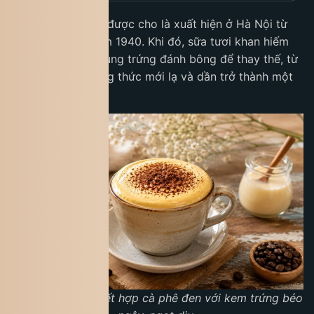
Món đồ uống này được cho là xuất hiện ở Hà Nội từ
khoảng những năm 1940. Khi đó, sữa tươi khan hiếm
nên người ta đã dùng trứng đánh bông để thay thế, từ
đó tạo ra một công thức mới lạ và dần trở thành một
đặc sản nổi tiếng.
Cà phê trứng là kết hợp cà phê đen với kem trứng béo