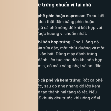
Cách làm cà phê trứng chuẩn vị tại nhà
Bước 1:
Pha cà phê phin
hoặc espresso:
Trước hết,
bạn
pha cà phê
đen thật đậm bằng phin hoặc
espresso. Nên giữ cà phê nóng để khi kết hợp với
kem trứng tạo được hương vị chuẩn nhất.
Bước 2: Chuẩn bị hỗn hợp trứng:
Cho 1 lòng đỏ
trứng gà, 2–3 thìa sữa đặc, một chút đường và một
nhúm muối nhỏ vào bát. Dùng máy đánh trứng
hoặc phới lồng đánh liên tục cho đến khi hỗn hợp
bông lên, sánh mịn, có màu vàng nhạt và hơi đặc
như kem.
Bước 3: Kết hợp cà phê và kem trứng:
Rót cà phê
nóng vào ly trước, sau đó nhẹ nhàng đổ lớp kem
trứng lên trên để tạo thành hai tầng rõ rệt. Nếu
thích, bạn có thể khuấy đều trước khi uống để vị
hòa quyện hơn.