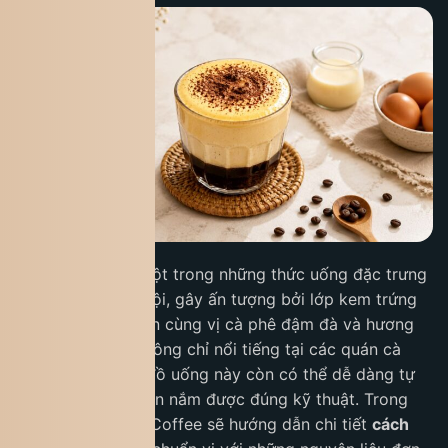
Cà phê trứng là một trong những thức uống đặc trưng
của ẩm thực Hà Nội, gây ấn tượng bởi lớp kem trứng
béo mịn hòa quyện cùng vị cà phê đậm đà và hương
thơm quyến rũ. Không chỉ nổi tiếng tại các quán cà
phê lâu đời, món đồ uống này còn có thể dễ dàng tự
pha tại nhà nếu bạn nắm được đúng kỹ thuật. Trong
bài viết này, King Coffee sẽ hướng dẫn chi tiết
cách