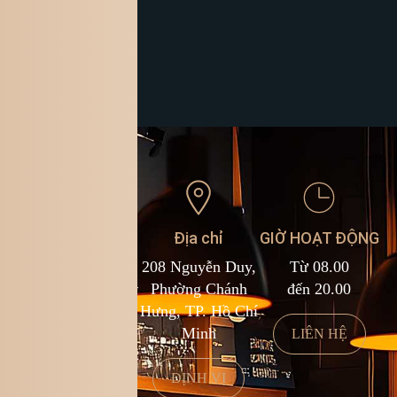
Liên hệ
Địa chỉ
GIỜ HOẠT ĐỘNG
1900 588 878
208 Nguyễn Duy,
Từ 08.00
cs@kingcoffee.com
Phường Chánh
đến 20.00
Hưng, TP. Hồ Chí
Minh
LIÊN HỆ
LIÊN HỆ
ĐỊNH VỊ