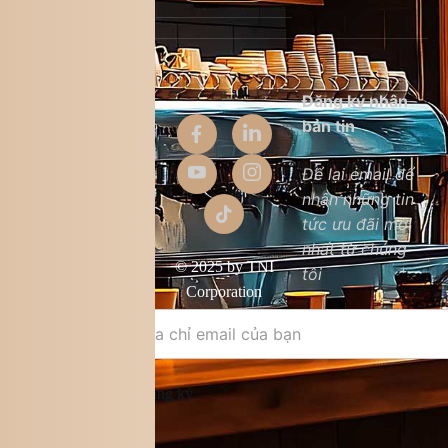
Thông tin
Đăng ký nhận
công ty
bản tin
Giới thiệu
Để lại email để
nhận những tin
Liên hệ
tức ưu đãi mới
Chất lượng sản
nhất từ chúng
phẩm
© 2025 by TNI
tôi
Điều khoản &
Corporation
điều kiện
Đăng ký