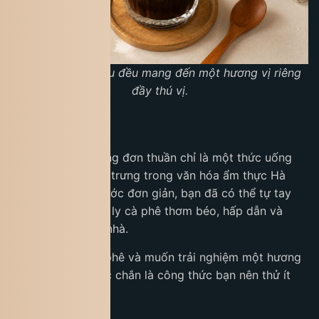
Mỗi cách biến tấu đều mang đến một hương vị riêng
đầy thú vị.
Kết luận
Cà phê trứng không đơn thuần chỉ là một thức uống
mà còn là nét đặc trưng trong văn hóa ẩm thực Hà
Nội. Chỉ với vài bước đơn giản, bạn đã có thể tự tay
pha cho mình một ly cà phê thơm béo, hấp dẫn và
chuẩn vị ngay tại nhà.
Nếu yêu thích cà phê và muốn trải nghiệm một hương
vị mới lạ, đây chắc chắn là công thức bạn nên thử ít
nhất một lần.