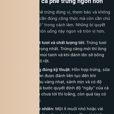
Bí quyết giúp cà phê trứng ngon hơn
Để có một ly cà phê trứng đúng vị, thơm béo và không
bị tanh, không chỉ cần đúng công thức mà còn cần chú
ý một vài “mẹo nhỏ” trong cách làm. Những bí quyết
dưới đây sẽ giúp món uống này ngon và tròn vị hơn.
Chọn trứng thật tươi và chất lượng tốt:
Trứng tươi
là yếu tố quan trọng nhất. Trứng càng mới thì lòng
đỏ càng đậm, ít mùi tanh và khi đánh lên sẽ bông
mịn, thơm hơn rõ rệt.
Đánh kem trứng đúng kỹ thuật:
Hỗn hợp trứng, sữa
đặc và đường cần được đánh liên tục đến khi
chuyển sang màu vàng nhạt, sánh mịn và có độ
bông dẻo. Đây là bước quyết định độ “ngậy” của cà
phê trứng: đánh chưa tới thì loãng, còn quá tay có
thể bị tách nước.
Khử mùi tanh tự nhiên:
Một ít muối nhỏ hoặc vài