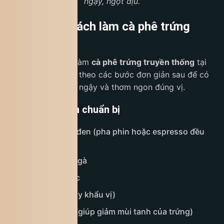
ngậy, ngọt dịu.
Hướng dẫn cách làm cà phê trứng
truyền thống
Nếu bạn muốn tự làm
cà phê trứng truyền thống
tại
nhà, hãy thực hiện theo các bước đơn giản sau để có
một ly cà phê béo ngậy và thơm ngon đúng vị.
Nguyên liệu cần chuẩn bị
1–2 thìa cà phê đen (pha phin hoặc espresso đều
được)
1 lòng đỏ trứng gà
2–3 thìa sữa đặc
1 thìa đường (tùy khẩu vị)
Một chút muối (giúp giảm mùi tanh của trứng)