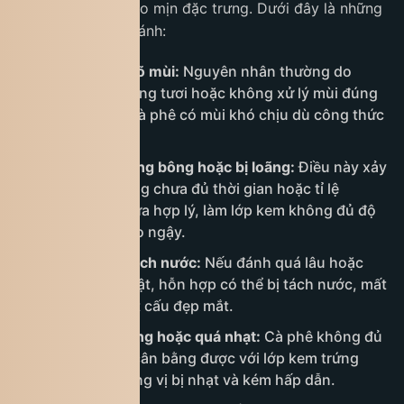
hoặc mất đi độ béo mịn đặc trưng. Dưới đây là những
lỗi phổ biến cần tránh:
Trứng bị tanh rõ mùi:
Nguyên nhân thường do
dùng trứng không tươi hoặc không xử lý mùi đúng
cách, khiến ly cà phê có mùi khó chịu dù công thức
đúng.
Kem trứng không bông hoặc bị loãng:
Điều này xảy
ra khi đánh trứng chưa đủ thời gian hoặc tỉ lệ
nguyên liệu chưa hợp lý, làm lớp kem không đủ độ
sánh mịn và béo ngậy.
Kem trứng bị tách nước:
Nếu đánh quá lâu hoặc
đánh sai kỹ thuật, hỗn hợp có thể bị tách nước, mất
đi độ mịn và kết cấu đẹp mắt.
Cà phê quá loãng hoặc quá nhạt:
Cà phê không đủ
đậm sẽ không cân bằng được với lớp kem trứng
béo, khiến hương vị bị nhạt và kém hấp dẫn.