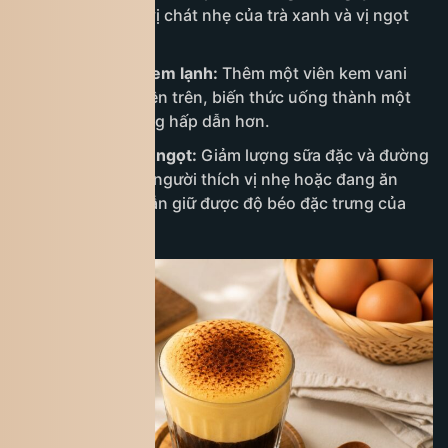
cân bằng giữa vị chát nhẹ của trà xanh và vị ngọt
béo.
Cà phê trứng kem lạnh:
Thêm một viên kem vani
hoặc kem sữa lên trên, biến thức uống thành một
món tráng miệng hấp dẫn hơn.
Cà phê trứng ít ngọt:
Giảm lượng sữa đặc và đường
để phù hợp với người thích vị nhẹ hoặc đang ăn
kiêng, nhưng vẫn giữ được độ béo đặc trưng của
trứng.