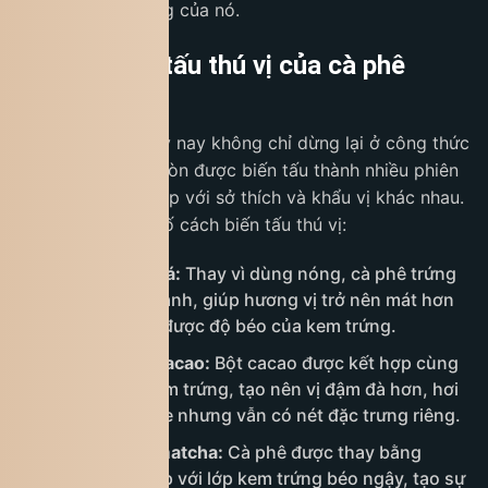
hương vị đặc trưng của nó.
Một số biến tấu thú vị của cà phê
trứng
Cà phê trứng ngày nay không chỉ dừng lại ở công thức
truyền thống mà còn được biến tấu thành nhiều phiên
bản mới lạ, phù hợp với sở thích và khẩu vị khác nhau.
Dưới đây là một số cách biến tấu thú vị:
Cà phê trứng đá:
Thay vì dùng nóng, cà phê trứng
được thêm đá lạnh, giúp hương vị trở nên mát hơn
nhưng vẫn giữ được độ béo của kem trứng.
Cà phê trứng cacao:
Bột cacao được kết hợp cùng
cà phê hoặc kem trứng, tạo nên vị đậm đà hơn, hơi
giống chocolate nhưng vẫn có nét đặc trưng riêng.
Cà phê trứng matcha:
Cà phê được thay bằng
matcha, kết hợp với lớp kem trứng béo ngậy, tạo sự